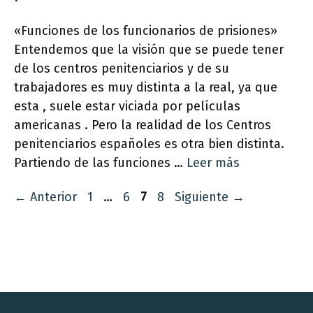
«Funciones de los funcionarios de prisiones»
Entendemos que la visión que se puede tener
de los centros penitenciarios y de su
trabajadores es muy distinta a la real, ya que
esta , suele estar viciada por películas
americanas . Pero la realidad de los Centros
penitenciarios españoles es otra bien distinta.
Partiendo de las funciones …
Leer más
Página
Página
Página
Página
←
Anterior
1
…
6
7
8
Siguiente
→