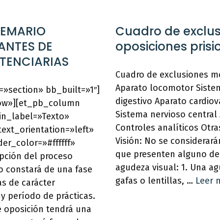
TEMARIO
Cuadro de exclu
ANTES DE
oposiciones prisi
ITENCIARIAS
Cuadro de exclusiones mé
Aparato locomotor Siste
»section» bb_built=»1″]
digestivo Aparato cardiov
ow»][et_pb_column
Sistema nervioso central 
in_label=»Texto»
Controles analíticos Otra
ext_orientation=»left»
Visión: No se considerar
er_color=»#ffffff»
que presenten alguno de 
ipción del proceso
agudeza visual: 1. Una ag
vo constará de una fase
gafas o lentillas, …
Leer 
as de carácter
 y período de prácticas.
e oposición tendrá una