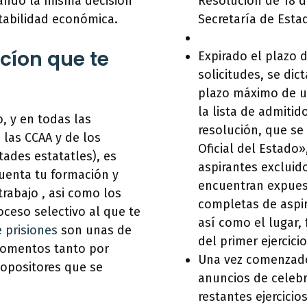
ndo la misma decisión
Resolución de 18 de
stabilidad económica.
Secretaría de Esta
icíon que te
Expirado el plazo 
solicitudes, se dic
plazo máximo de u
la lista de admitid
, y en todas las
resolución, que se
 las CCAA y de los
Oficial del Estado»
tades estatatles), es
aspirantes excluido
uenta tu formación y
encuentran expuest
trabajo , asi como los
completas de aspir
oceso selectivo al que te
así como el lugar,
 prisiones
son unas de
del primer ejercicio
momentos tanto por
Una vez comenzado 
opositores que se
anuncios de celebr
restantes ejercicio