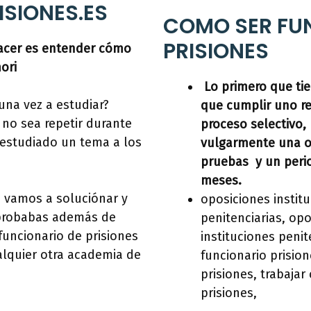
ISIONES.ES
COMO SER FU
PRISIONES
hacer es entender cómo
ori
Lo primero que tie
una vez a estudiar?
que cumplir uno re
no sea repetir durante
proceso selectivo,
estudiado un tema a los
vulgarmente una op
pruebas y un perio
meses.
s vamos a soluciónar y
oposiciones instit
aprobabas además de
penitenciarias, op
funcionario de prisiones
instituciones penit
lquier otra academia de
funcionario prisio
prisiones, trabaja
prisiones,