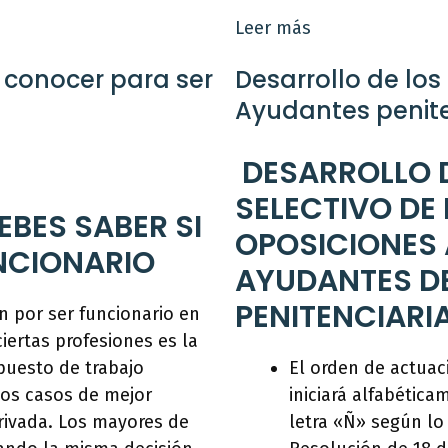
Leer más
 conocer para ser
Desarrollo de lo
Ayudantes penite
DESARROLLO 
SELECTIVO DE 
EBES SABER SI
OPOSICIONES 
UNCIONARIO
AYUDANTES DE
PENITENCIARI
 por ser funcionario en
iertas profesiones es la
puesto de trabajo
El orden de actuac
los casos de mejor
iniciará alfabética
rivada. Los mayores de
letra «Ñ» según lo